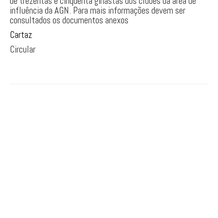
de trezentas e cinquenta ginastas dos clubes da área de
influência da AGN. Para mais informações devem ser
PARKOUR
consultados os documentos anexos
Cartaz
Circular