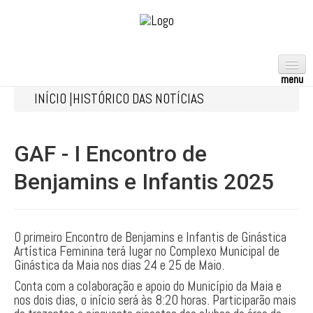
INÍCIO |
HISTÓRICO DAS NOTÍCIAS
ACROBÁTICA
AERÓBICA
GAF - I Encontro de
ARTÍSTICA
Benjamins e Infantis 2025
FEMININA
MASCULINA
RÍTMICA
O primeiro Encontro de Benjamins e Infantis de Ginástica
Artística Feminina terá lugar no Complexo Municipal de
TRAMPOLINS
Ginástica da Maia nos dias 24 e 25 de Maio.
TEAMGYM
Conta com a colaboração e apoio do Município da Maia e
nos dois dias, o início será às 8:20 horas. Participarão mais
GPT