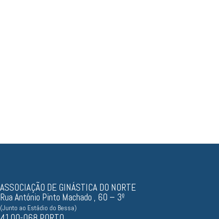
Resultados, documentos...
ASSOCIAÇÃO DE GINÁSTICA DO NORTE
Rua António Pinto Machado , 60 – 3º
(Junto ao Estádio do Bessa)
4100-068 PORTO