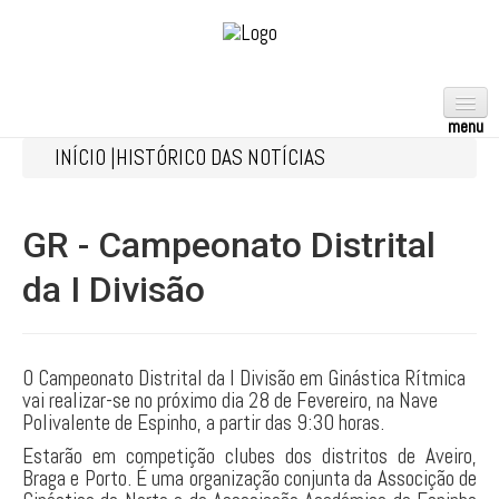
INÍCIO |
HISTÓRICO DAS NOTÍCIAS
ACROBÁTICA
AERÓBICA
GR - Campeonato Distrital
ARTÍSTICA
da I Divisão
FEMININA
MASCULINA
RÍTMICA
O Campeonato Distrital da I Divisão em Ginástica Rítmica
vai realizar-se no próximo dia 28 de Fevereiro, na Nave
TRAMPOLINS
Polivalente de Espinho, a partir das 9:30 horas.
TEAMGYM
Estarão em competição clubes dos distritos de Aveiro,
Braga e Porto. É uma organização conjunta da Associção de
GPT