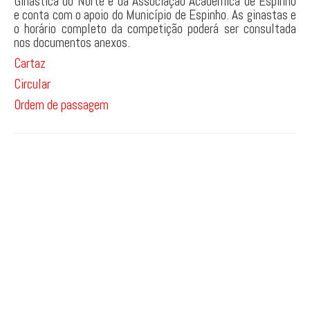
Ginástica do Norte e da Associação Académica de Espinho
e conta com o apoio do Município de Espinho. As ginastas e
PARKOUR
o horário completo da competição poderá ser consultada
nos documentos anexos.
Cartaz
Circular
Ordem de passagem