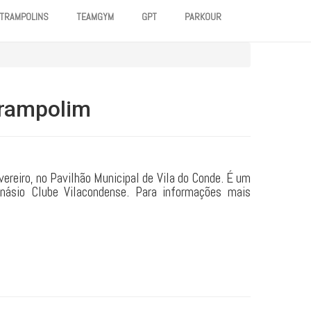
TRAMPOLINS
TEAMGYM
GPT
PARKOUR
itrampolim
ereiro, no Pavilhão Municipal de Vila do Conde. É um
násio Clube Vilacondense. Para informações mais