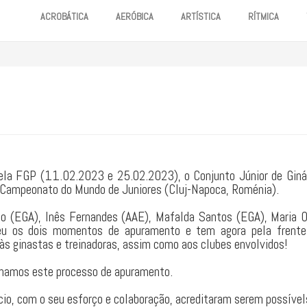
ACROBÁTICA
AERÓBICA
ARTÍSTICA
RÍTMICA
la FGP (11.02.2023 e 25.02.2023), o Conjunto Júnior de Ginás
 Campeonato do Mundo de Juniores (Cluj-Napoca, Roménia).
to (EGA), Inês Fernandes (AAE), Mafalda Santos (EGA), Maria O
ceu os dois momentos de apuramento e tem agora pela frent
às ginastas e treinadoras, assim como aos clubes envolvidos!
lhamos este processo de apuramento.
cio, com o seu esforço e colaboração, acreditaram serem possível