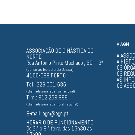
2024
A AGN
ASSOCIAÇÃO DE GINÁSTICA DO
A ASSO
NORTE
A HISTÓ
Rua António Pinto Machado , 60 – 3º
OS ÓRGÃ
(Junto ao Estádio do Bessa)
OS REG
4100-068 PORTO
AS INF
Tel.: 226 001 585
OS ASS
(chamada para rede fixa nacional)
Tlm.: 912 259 988
(chamada para rede móvel nacional)
E-mail:
agn@agn.pt
HORÁRIO DE FUNCIONAMENTO
De 2.ª a 6.ª feira, das 13h30 às
17h00