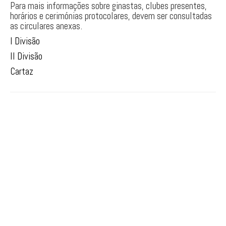
Para mais informações sobre ginastas, clubes presentes,
PARKOUR
horários e cerimónias protocolares, devem ser consultadas
as circulares anexas.
I Divisão
II Divisão
Cartaz