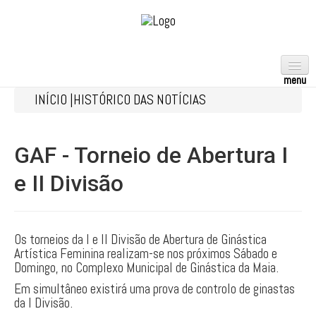
INÍCIO |
HISTÓRICO DAS NOTÍCIAS
ACROBÁTICA
AERÓBICA
GAF - Torneio de Abertura I
ARTÍSTICA
e II Divisão
FEMININA
MASCULINA
RÍTMICA
Os torneios da I e II Divisão de Abertura de Ginástica
Artística Feminina realizam-se nos próximos Sábado e
TRAMPOLINS
Domingo, no Complexo Municipal de Ginástica da Maia.
TEAMGYM
Em simultâneo existirá uma prova de controlo de ginastas
da I Divisão.
GPT