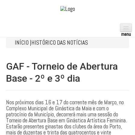
INÍCIO |
HISTÓRICO DAS NOTÍCIAS
ACROBÁTICA
AERÓBICA
GAF - Torneio de Abertura
ARTÍSTICA
Base - 2º e 3º dia
FEMININA
MASCULINA
RÍTMICA
Nos próximos dias 16 e 17 do corrente mês de Março, no
Complexo Municipal de Ginástica da Maia e com o
TRAMPOLINS
patrocínio da Município, decorrerá mais uma sessão do
Torneio de Abertura Base em Ginástica Artística Feminina.
TEAMGYM
Estarão presentes ginastas dos clubes da área do Porto,
mais de duzentas e trinta das quatrocentos e vinte
GPT