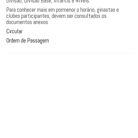
Divisão, Divisão Base, Infantis e Níveis.
PARKOUR
Para conhecer mais em pormenor o horário, ginastas e
clubes participantes, devem ser consultados os
documentos anexos.
Circular
Ordem de Passagem