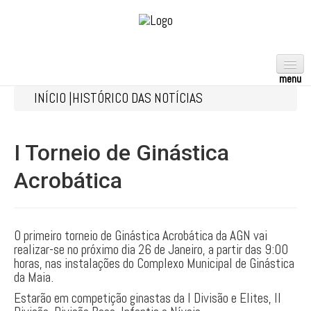
INÍCIO |
HISTÓRICO DAS NOTÍCIAS
ACROBÁTICA
AERÓBICA
I Torneio de Ginástica
ARTÍSTICA
Acrobática
FEMININA
MASCULINA
RÍTMICA
O primeiro torneio de Ginástica Acrobática da AGN vai
realizar-se no próximo dia 26 de Janeiro, a partir das 9:00
TRAMPOLINS
horas, nas instalações do Complexo Municipal de Ginástica
da Maia.
TEAMGYM
Estarão em competição ginastas da I Divisão e Elites, II
GPT