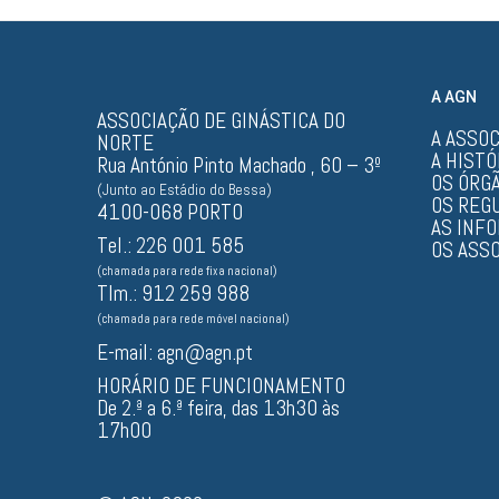
A AGN
ASSOCIAÇÃO DE GINÁSTICA DO
A ASSO
NORTE
A HISTÓ
Rua António Pinto Machado , 60 – 3º
OS ÓRGÃ
(Junto ao Estádio do Bessa)
OS REG
4100-068 PORTO
AS INF
Tel.: 226 001 585
OS ASS
(chamada para rede fixa nacional)
Tlm.: 912 259 988
(chamada para rede móvel nacional)
E-mail:
agn@agn.pt
HORÁRIO DE FUNCIONAMENTO
De 2.ª a 6.ª feira, das 13h30 às
17h00