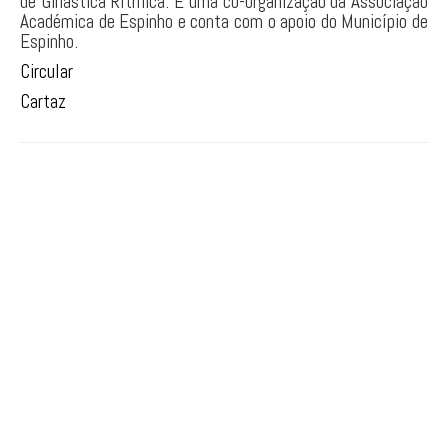
de Ginástica Rítmica. É uma co-organização da Associação
Académica de Espinho e conta com o apoio do Município de
PARKOUR
Espinho.
Circular
Cartaz