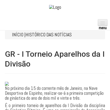
INÍCIO |
HISTÓRICO DAS NOTÍCIAS
ACROBÁTICA
AERÓBICA
GR - I Torneio Aparelhos da I
ARTÍSTICA
Divisão
FEMININA
MASCULINA
RÍTMICA
No próximo dia 15 do corrente mês de Janeiro, na Nave
TRAMPOLINS
Desportiva de Espinho, realizar-se-á a primeira competição
de ginástica do ano de dois mil e vinte e três.
TEAMGYM
É o primeiro torneio de aparelhos da I Divisão da disciplina
GPT