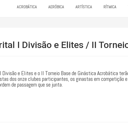
ACROBÁTICA
AERÓBICA
ARTÍSTICA
RÍTMICA
al I Divisão e Elites / II Torne
Divisão e Elites e o II Torneio Base de Ginástica Acrobática ter
astas dos onze clubes participantes, os ginastas em competição e 
 ordem de passagem que se junta.